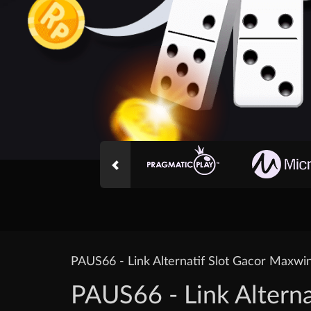
PAUS66 - Link Alternatif Slot Gacor Maxwi
PAUS66 - Link Altern