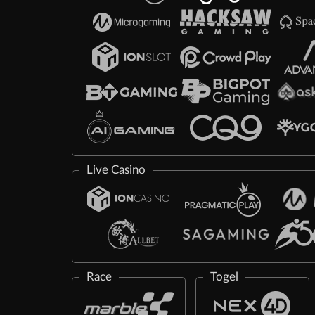
Live Casino
Race
Togel