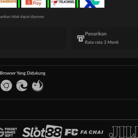
arikan tidak dapat diproses
Penarikan
Rata-rata 3 Menit
Browser Yang Didukung