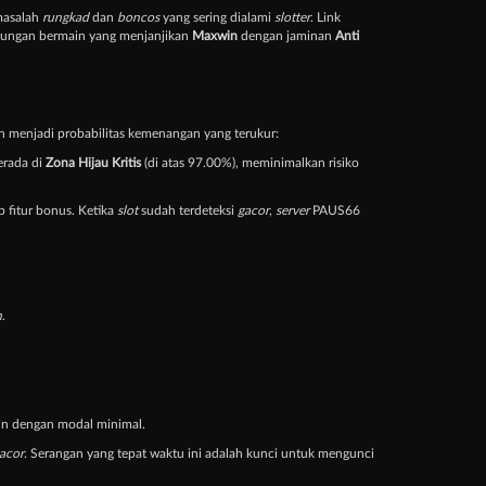
masalah
rungkad
dan
boncos
yang sering dialami
slotter
. Link
gkungan bermain yang menjanjikan
Maxwin
dengan jaminan
Anti
n menjadi probabilitas kemenangan yang terukur:
rada di
Zona Hijau Kritis
(di atas 97.00%), meminimalkan risiko
p fitur bonus. Ketika
slot
sudah terdeteksi
gacor
,
server
PAUS66
n
.
n dengan modal minimal.
acor
. Serangan yang tepat waktu ini adalah kunci untuk mengunci