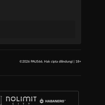
©2026 PAUS66. Hak cipta dilindungi | 18+