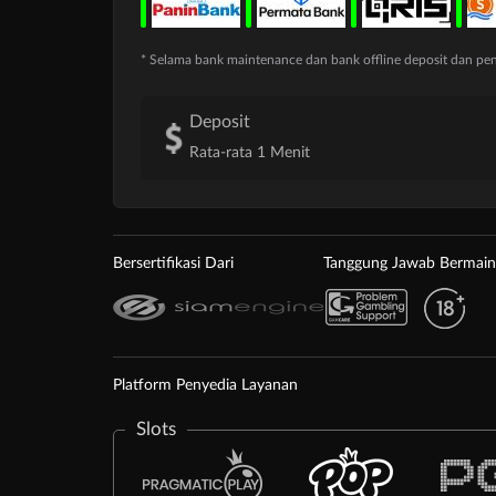
* Selama bank maintenance dan bank offline deposit dan pen
Deposit
Rata-rata 1 Menit
Bersertifikasi Dari
Tanggung Jawab Bermain
Platform Penyedia Layanan
Slots