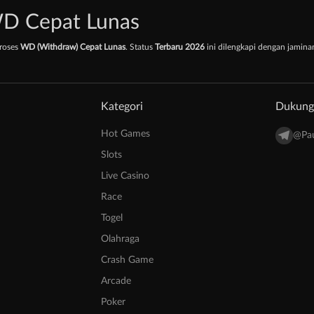
D Cepat Lunas
roses
WD (Withdraw) Cepat Lunas
. Status
Terbaru 2026
ini dilengkapi dengan jamin
Kategori
Dukung
Hot Games
@Pau
Slots
Live Casino
Race
Togel
Olahraga
Crash Game
Arcade
Poker